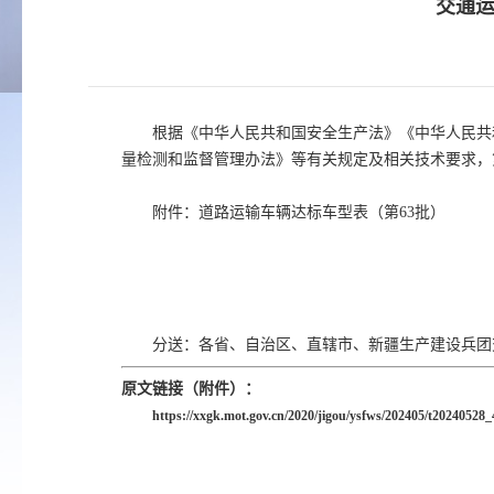
交通运
根据《中华人民共和国安全生产法》《中华人民共
量检测和监督管理办法》等有关规定及相关技术要求，
附件：道路运输车辆达标车型表（第63批）
分送：各省、自治区、直辖市、新疆生产建设兵团
原文链接（附件）：
https://xxgk.mot.gov.cn/2020/jigou/ysfws/202405/t20240528