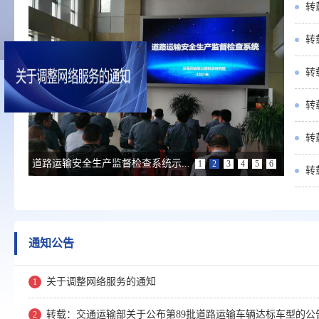
转
转
X
转
转
转
道路运输安全生产监督检查系统示...
1
2
3
4
5
6
转
通知公告
关于调整网络服务的通知
1
转载：交通运输部关于公布第89批道路运输车辆达标车型的公
2